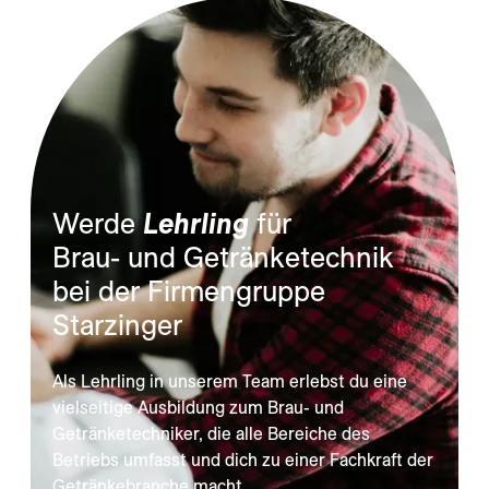
Werde 
Lehrling
 für

Brau- und Getränketechnik 
bei der Firmengruppe 
Starzinger
Als Lehrling in unserem Team erlebst du eine
vielseitige Ausbildung zum Brau- und
Getränketechniker, die alle Bereiche des
Betriebs umfasst und dich zu einer Fachkraft der
Getränkebranche macht.