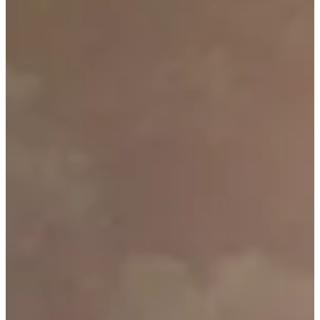
--
--