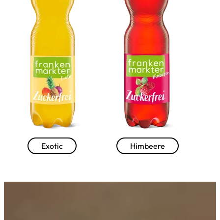
--
--
Exotic
Himbeere