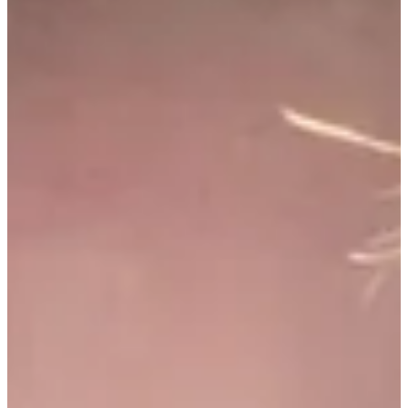
--
--