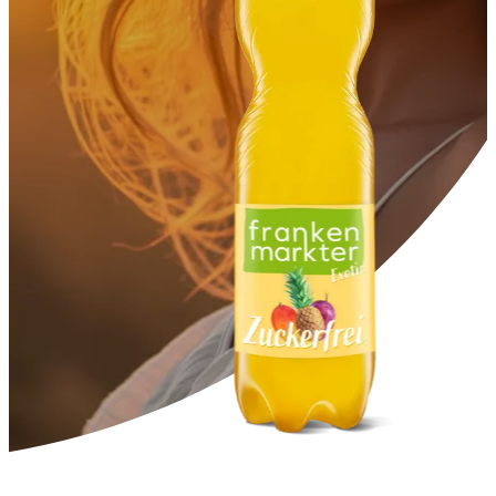
--
--