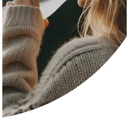
---
---