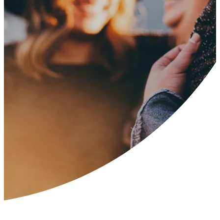
---
---