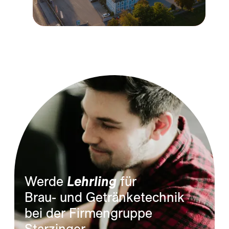
Werde 
Lehrling
 für

Brau- und Getränketechnik 
bei der Firmengruppe 
Starzinger