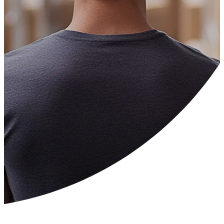
---
---