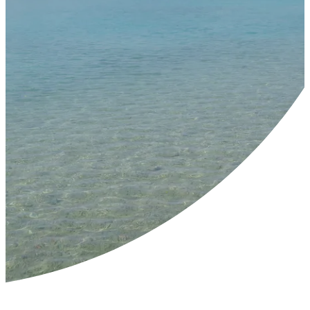
---
---